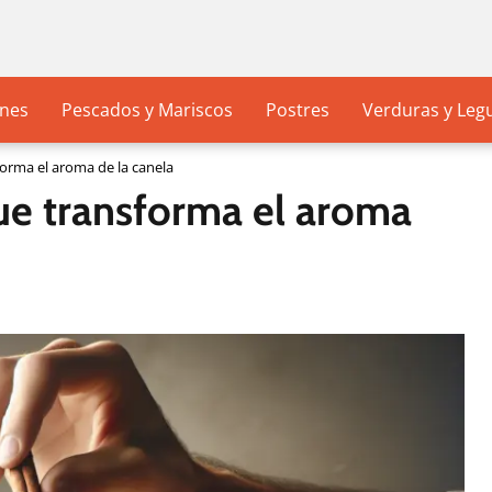
nes
Pescados y Mariscos
Postres
Verduras y Le
orma el aroma de la canela
ue transforma el aroma