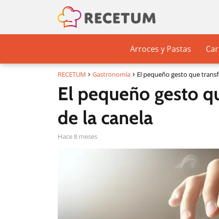
Arroces y Pastas
Car
RECETUM
Gastronomía
El pequeño gesto que transf
El pequeño gesto q
de la canela
hace 8 meses