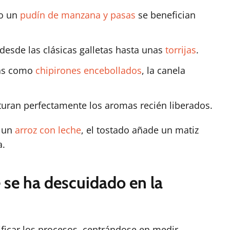
mo un
pudín de manzana y pasas
se benefician
 desde las clásicas galletas hasta unas
torrijas
.
das como
chipirones encebollados
, la canela
turan perfectamente los aromas recién liberados.
o un
arroz con leche
, el tostado añade un matiz
a.
 se ha descuidado en la
ificar los procesos, centrándose en medir,