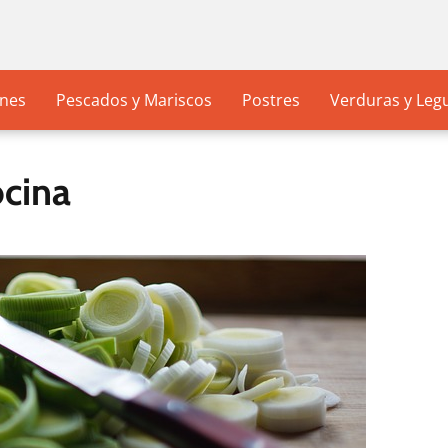
nes
Pescados y Mariscos
Postres
Verduras y Le
ocina