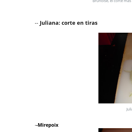
Brunoise, el corte mas 
--
Juliana: corte en tiras
Jul
-
-Mirepoix