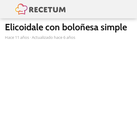
Elicoidale con boloñesa simple
hace 11 años
· Actualizado hace 6 años